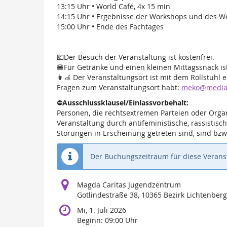
13:15 Uhr • World Café, 4x 15 min
14:15 Uhr • Ergebnisse der Workshops und des Wo
15:00 Uhr • Ende des Fachtages
💶Der Besuch der Veranstaltung ist kostenfrei.
🍔Für Getränke und einen kleinen Mittagssnack ist
👩‍🦽 Der Veranstaltungsort ist mit dem Rollstuhl 
Fragen zum Veranstaltungsort habt:
meko@medial
⛔
Ausschlussklausel/Einlassvorbehalt:
Personen, die rechtsextremen Parteien oder Orga
Veranstaltung durch antifeministische, rassistis
Störungen in Erscheinung getreten sind, sind b
Der Buchungszeitraum für diese Veranst
Magda Caritas Jugendzentrum
Gotlindestraße 38, 10365 Bezirk Lichtenberg
Mi, 1. Juli 2026
Beginn:
09:00
Uhr