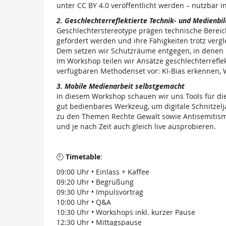
unter CC BY 4.0 veröffentlicht werden – nutzbar 
2. Geschlechterreflektierte Technik- und Medienbi
Geschlechterstereotype prägen technische Bereic
gefördert werden und ihre Fähigkeiten trotz vergl
Dem setzen wir Schutzräume entgegen, in denen 
Im Workshop teilen wir Ansätze geschlechterrefle
verfügbaren Methodenset vor: KI-Bias erkennen, W
3. Mobile Medienarbeit selbstgemacht
In diesem Workshop schauen wir uns Tools für di
gut bedienbares Werkzeug, um digitale Schnitzel
zu den Themen Rechte Gewalt sowie Antisemitismus
und je nach Zeit auch gleich live ausprobieren.
🕘
Timetable
:
09:00 Uhr • Einlass + Kaffee
09:20 Uhr • Begrüßung
09:30 Uhr • Impulsvortrag
10:00 Uhr • Q&A
10:30 Uhr • Workshops inkl. kurzer Pause
12:30 Uhr • Mittagspause