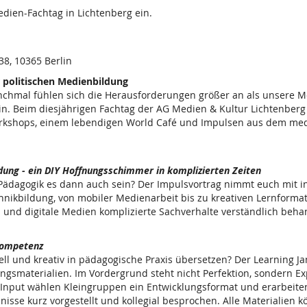
dien-Fachtag in Lichtenberg ein.
8, 10365 Berlin
 politischen Medienbildung
manchmal fühlen sich die Herausforderungen größer an als unsere 
drin. Beim diesjährigen Fachtag der AG Medien & Kultur Lichtenber
rkshops, einem lebendigen World Café und Impulsen aus dem med
dung - ein DIY Hoffnungsschimmer in komplizierten Zeiten
 Pädagogik es dann auch sein? Der Impulsvortrag nimmt euch mit in
chnikbildung, von mobiler Medienarbeit bis zu kreativen Lernforma
 und digitale Medien komplizierte Sachverhalte verständlich beh
nkompetenz
ell und kreativ in pädagogische Praxis übersetzen? Der Learning 
smaterialien. Im Vordergrund steht nicht Perfektion, sondern Ex
Input wählen Kleingruppen ein Entwicklungsformat und erarbeiten
sse kurz vorgestellt und kollegial besprochen. Alle Materialien 